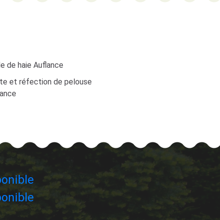
le de haie Auflance
te et réfection de pelouse
lance
onible
onible