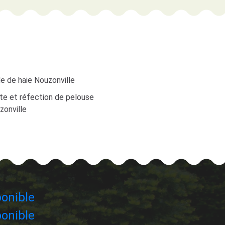
le de haie Nouzonville
te et réfection de pelouse
zonville
onible
onible