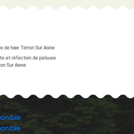
le de haie Terron Sur Aisne
te et réfection de pelouse
ron Sur Aisne
onible
onible