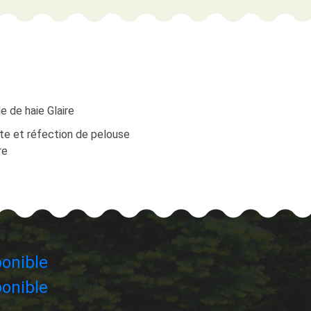
le de haie Glaire
te et réfection de pelouse
re
onible
onible