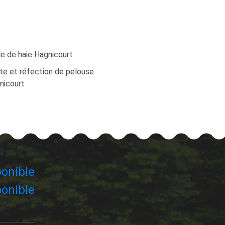
le de haie Hagnicourt
te et réfection de pelouse
nicourt
onible
onible