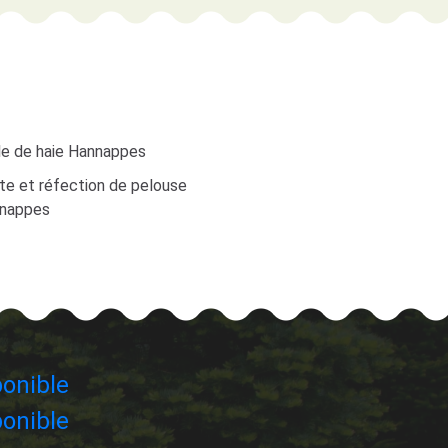
lle de haie Hannappes
te et réfection de pelouse
nappes
onible
onible