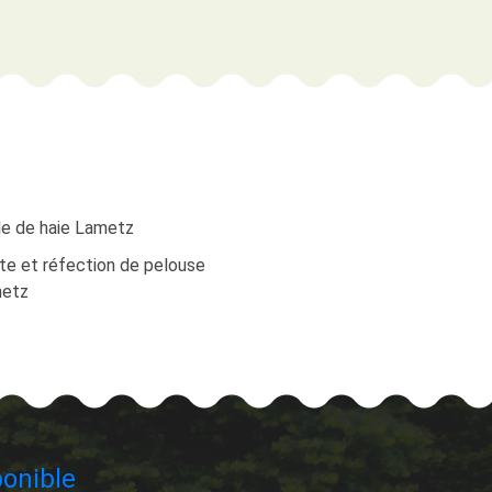
lle de haie Lametz
te et réfection de pelouse
etz
onible