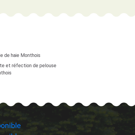
le de haie Monthois
te et réfection de pelouse
thois
onible