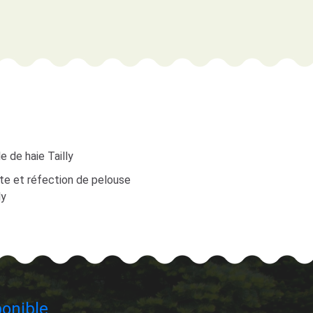
le de haie Tailly
te et réfection de pelouse
ly
onible