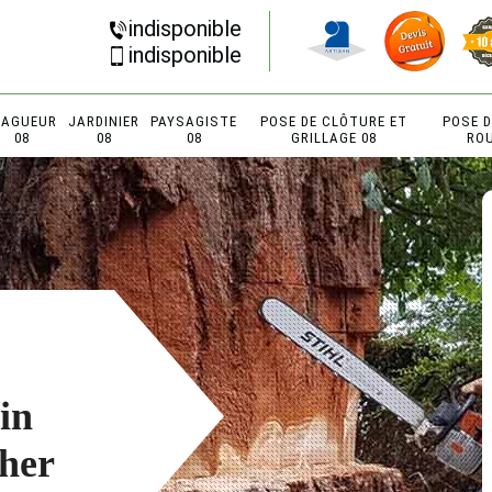
indisponible
indisponible
LAGUEUR
JARDINIER
PAYSAGISTE
POSE DE CLÔTURE ET
POSE 
08
08
08
GRILLAGE 08
RO
in
cher