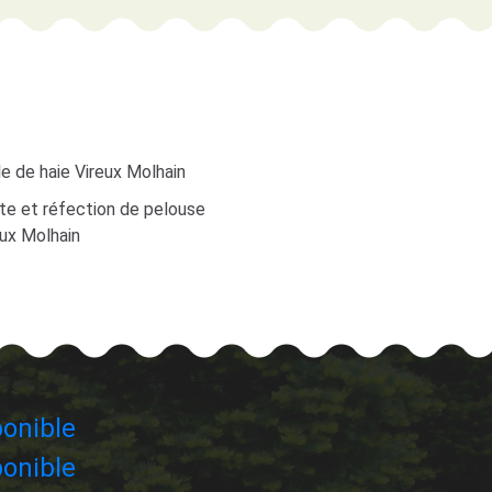
le de haie Vireux Molhain
te et réfection de pelouse
eux Molhain
onible
onible