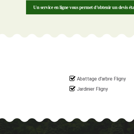
Un service en ligne vous permet d’obtenir un devis ét
Abattage d'arbre Fligny
Jardinier Fligny