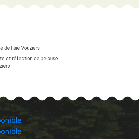
le de haie Vouziers
te et réfection de pelouse
ziers
onible
onible