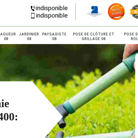
indisponible
indisponible
LAGUEUR
JARDINIER
PAYSAGISTE
POSE DE CLÔTURE ET
POSE 
08
08
08
GRILLAGE 08
RO
aie
400: