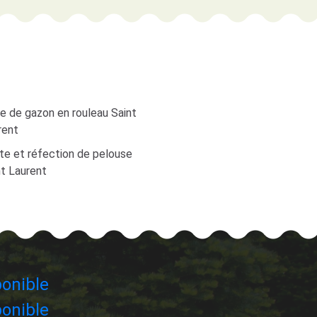
e de gazon en rouleau Saint
rent
te et réfection de pelouse
nt Laurent
onible
onible