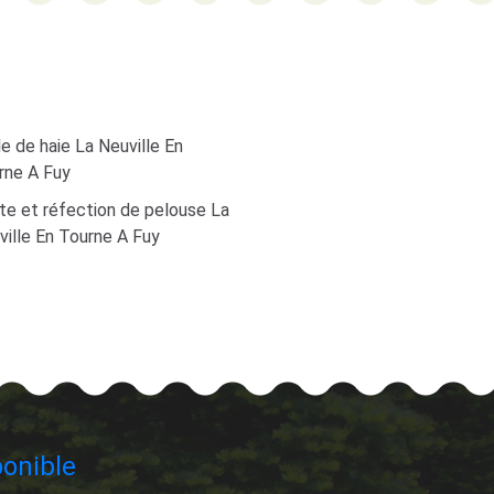
le de haie La Neuville En
rne A Fuy
te et réfection de pelouse La
ville En Tourne A Fuy
onible