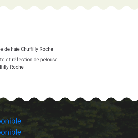
le de haie Chuffilly Roche
te et réfection de pelouse
filly Roche
onible
onible