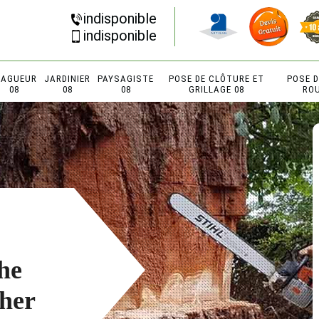
indisponible
indisponible
LAGUEUR
JARDINIER
PAYSAGISTE
POSE DE CLÔTURE ET
POSE 
08
08
08
GRILLAGE 08
RO
he
cher