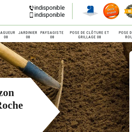
indisponible
indisponible
LAGUEUR
JARDINIER
PAYSAGISTE
POSE DE CLÔTURE ET
POSE 
08
08
08
GRILLAGE 08
RO
zon
Roche