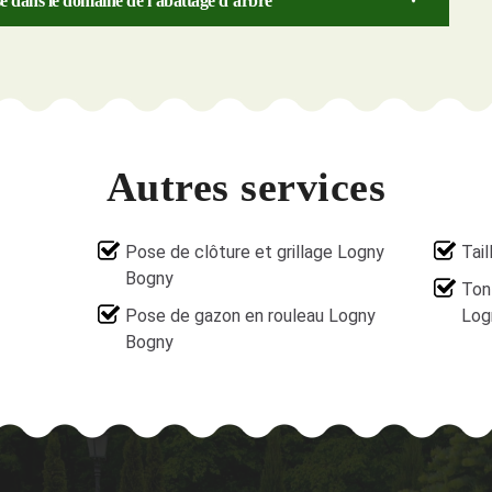
sé dans le domaine de l’abattage d’arbre
Autres services
Pose de clôture et grillage Logny
Tai
Bogny
Ton
Pose de gazon en rouleau Logny
Log
Bogny