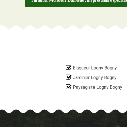
Jardinier Monsieur Dufresne , un prestataire spéciali
Elagueur Logny Bogny
Jardinier Logny Bogny
Paysagiste Logny Bogny