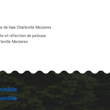
le de haie Charleville Mezieres
te et réfection de pelouse
leville Mezieres
onible
onible