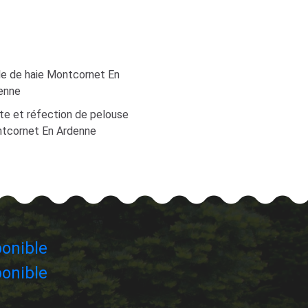
lle de haie Montcornet En
enne
te et réfection de pelouse
tcornet En Ardenne
onible
onible