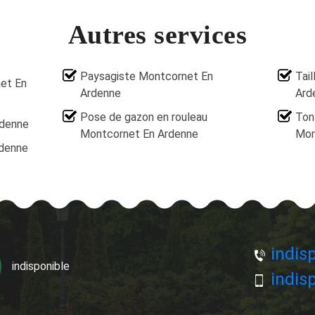
Autres services
Paysagiste Montcornet En
Tai
et En
Ardenne
Ard
Pose de gazon en rouleau
Ton
rdenne
Montcornet En Ardenne
Mon
rdenne
indisp
indisponible
indisp