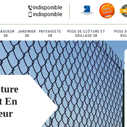
indisponible
indisponible
LAGUEUR
JARDINIER
PAYSAGISTE
POSE DE CLÔTURE ET
POSE 
08
08
08
GRILLAGE 08
RO
ôture
t En
eur