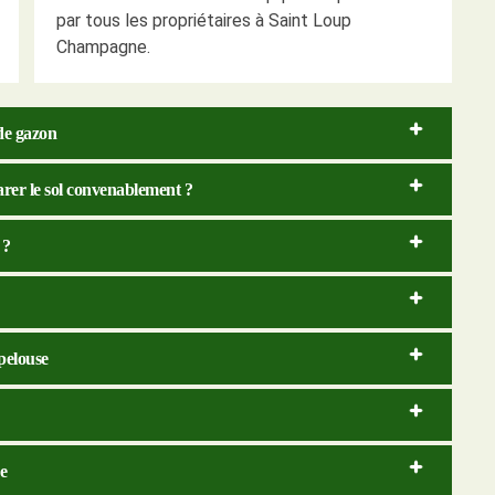
par tous les propriétaires à Saint Loup
Champagne.
de gazon
er le sol convenablement ?
 ?
pelouse
e