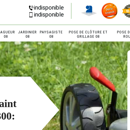
indisponible
indisponible
LAGUEUR
JARDINIER
PAYSAGISTE
POSE DE CLÔTURE ET
POSE 
08
08
08
GRILLAGE 08
RO
aint
00: