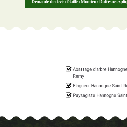
Demande de devis détaillé : Monsieur Dufresne expliq
Abattage d'arbre Hannogne
Remy
Elagueur Hannogne Saint 
Paysagiste Hannogne Sain