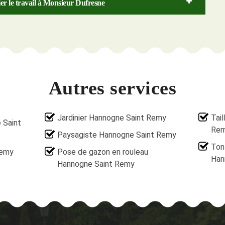
ier le travail à Monsieur Dufresne
Autres services
Jardinier Hannogne Saint Remy
Tai
 Saint
Re
Paysagiste Hannogne Saint Remy
Ton
Remy
Pose de gazon en rouleau
Han
Hannogne Saint Remy