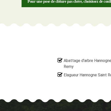
Pour une pose de clôture pas chère, choisissez de conf
Abattage d'arbre Hannogne
Remy
Elagueur Hannogne Saint 