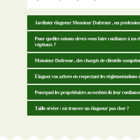
Jardinier élagueur Monsieur Dufresne , un professionn
Pour quelles raisons devez-vous faire confiance à un él
végétaux ?
Monsieur Dufresne , des chargés de clientèle compétent
Élaguez vos arbres en respectant les réglementations 
Pourquoi les propriétaires accordent-ils leur confia
Taille sévère : où trouver un élagueur pas cher ?